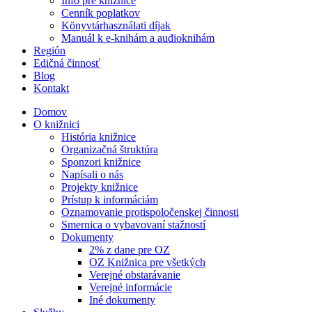
Info pre knižnice
Cenník poplatkov
Könyvtárhasználati díjak
Manuál k e-knihám a audioknihám
Región
Edičná činnosť
Blog
Kontakt
Domov
O knižnici
História knižnice
Organizačná štruktúra
Sponzori knižnice
Napísali o nás
Projekty knižnice
Prístup k informáciám
Oznamovanie protispoločenskej činnosti
Smernica o vybavovaní stažností
Dokumenty
2% z dane pre OZ
OZ Knižnica pre všetkých
Verejné obstarávanie
Verejné informácie
Iné dokumenty