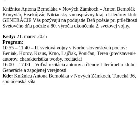
Knižnica Antona Bernoláka v Nových Zámkoch – Anton Bernolák
Könyvtár, Érsekújvár, Nitriansky samosprávny kraj a Literárny klub
GENERÁCIE Vás pozývajú na podujatie Deň poézie pri príležitosti
Svetového dňa poézie a 80. výročia ukončenia 2. svetovej vojny.
Kedy:
21. marec 2025
Program:
10.55 – 11.40 – II. svetová vojny v tvorbe slovenských poetov:
Beniak, Horov, Kraus, Krno, Lajčiak, Poničan, Teren (predstavenie
autorov, charakteristika tvorby, recitácia)
16.00 – 17.00 – Voľná recitácia autorov a členov Literárneho klubu
Generácie a zapojenej verejnosti
Kde:
Knižnica Antona Bernoláka v Nových Zámkoch, Turecká 36,
spoločenská sála