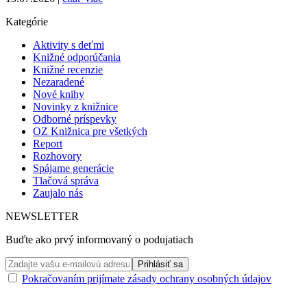
Kategórie
Aktivity s deťmi
Knižné odporúčania
Knižné recenzie
Nezaradené
Nové knihy
Novinky z knižnice
Odborné príspevky
OZ Knižnica pre všetkých
Report
Rozhovory
Spájame generácie
Tlačová správa
Zaujalo nás
NEWSLETTER
Buďte ako prvý informovaný o podujatiach
Pokračovaním prijímate zásady ochrany osobných údajov