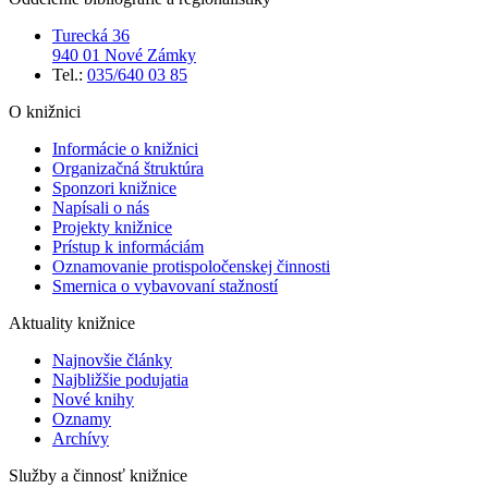
Turecká 36
940 01 Nové Zámky
Tel.:
035/640 03 85
O knižnici
Informácie o knižnici
Organizačná štruktúra
Sponzori knižnice
Napísali o nás
Projekty knižnice
Prístup k informáciám
Oznamovanie protispoločenskej činnosti
Smernica o vybavovaní stažností
Aktuality knižnice
Najnovšie články
Najbližšie podujatia
Nové knihy
Oznamy
Archívy
Služby a činnosť knižnice