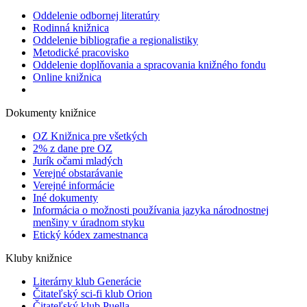
Oddelenie odbornej literatúry
Rodinná knižnica
Oddelenie bibliografie a regionalistiky
Metodické pracovisko
Oddelenie doplňovania a spracovania knižného fondu
Online knižnica
Dokumenty knižnice
OZ Knižnica pre všetkých
2% z dane pre OZ
Jurík očami mladých
Verejné obstarávanie
Verejné informácie
Iné dokumenty
Informácia o možnosti používania jazyka národnostnej
menšiny v úradnom styku
Etický kódex zamestnanca
Kluby knižnice
Literárny klub Generácie
Čitateľský sci-fi klub Orion
Čitateľský klub Puella