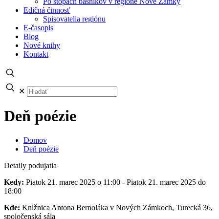
Po stopách básnikov v regióne Nové Zámky
Edičná činnosť
Spisovatelia regiónu
E-časopis
Blog
Nové knihy
Kontakt
✕
Deň poézie
Domov
Deň poézie
Detaily podujatia
Kedy:
Piatok 21. marec 2025 o 11:00 - Piatok 21. marec 2025 do
18:00
Kde:
Knižnica Antona Bernoláka v Nových Zámkoch, Turecká 36,
spoločenská sála