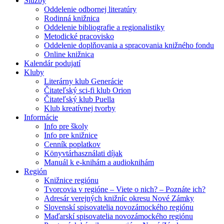
Služby
Oddelenie odbornej literatúry
Rodinná knižnica
Oddelenie bibliografie a regionalistiky
Metodické pracovisko
Oddelenie doplňovania a spracovania knižného fondu
Online knižnica
Kalendár podujatí
Kluby
Literárny klub Generácie
Čitateľský sci-fi klub Orion
Čitateľský klub Puella
Klub kreatívnej tvorby
Informácie
Info pre školy
Info pre knižnice
Cenník poplatkov
Könyvtárhasználati díjak
Manuál k e-knihám a audioknihám
Región
Knižnice regiónu
Tvorcovia v regióne – Viete o nich? – Poznáte ich?
Adresár verejných knižníc okresu Nové Zámky
Slovenskí spisovatelia novozámockého regiónu
Maďarskí spisovatelia novozámockého regiónu