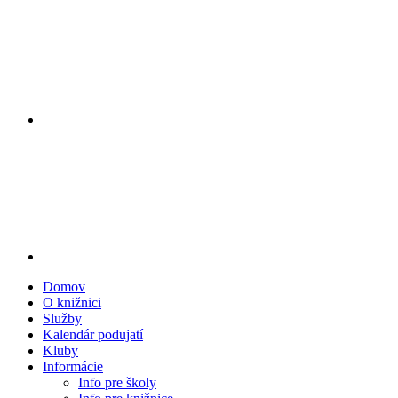
Domov
O knižnici
Služby
Kalendár podujatí
Kluby
Informácie
Info pre školy