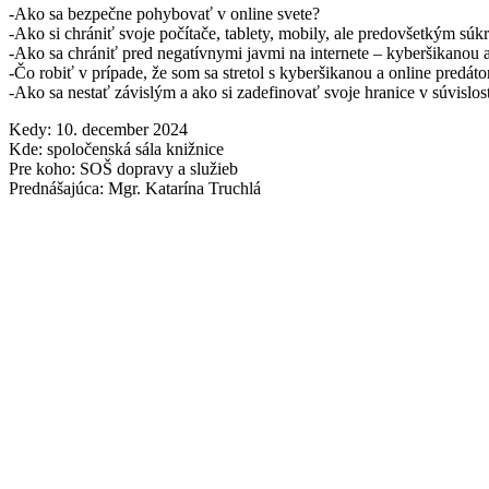
-Ako sa bezpečne pohybovať v online svete?
-Ako si chrániť svoje počítače, tablety, mobily, ale predovšetkým sú
-Ako sa chrániť pred negatívnymi javmi na internete – kyberšikanou 
-Čo robiť v prípade, že som sa stretol s kyberšikanou a online predát
-Ako sa nestať závislým a ako si zadefinovať svoje hranice v súvislo
Kedy: 10. december 2024
Kde: spoločenská sála knižnice
Pre koho: SOŠ dopravy a služieb
Prednášajúca: Mgr. Katarína Truchlá