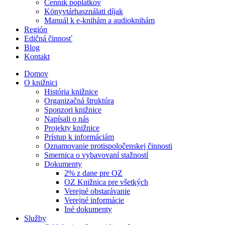
Cenník poplatkov
Könyvtárhasználati díjak
Manuál k e-knihám a audioknihám
Región
Edičná činnosť
Blog
Kontakt
Domov
O knižnici
História knižnice
Organizačná štruktúra
Sponzori knižnice
Napísali o nás
Projekty knižnice
Prístup k informáciám
Oznamovanie protispoločenskej činnosti
Smernica o vybavovaní stažností
Dokumenty
2% z dane pre OZ
OZ Knižnica pre všetkých
Verejné obstarávanie
Verejné informácie
Iné dokumenty
Služby