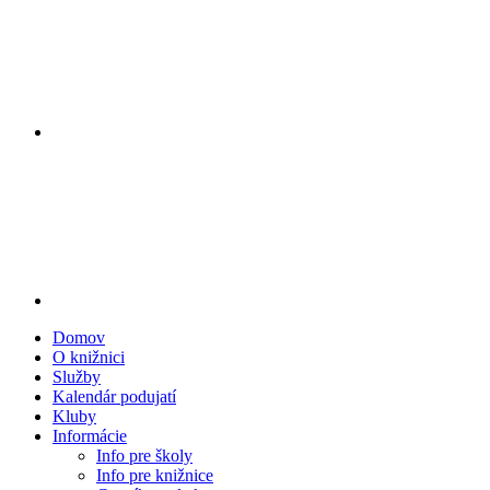
Domov
O knižnici
Služby
Kalendár podujatí
Kluby
Informácie
Info pre školy
Info pre knižnice