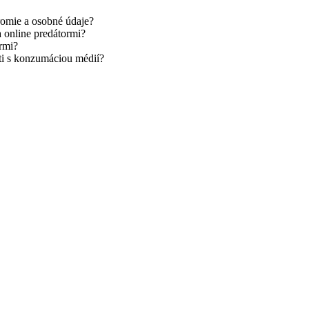
kromie a osobné údaje?
a online predátormi?
ormi?
sti s konzumáciou médií?