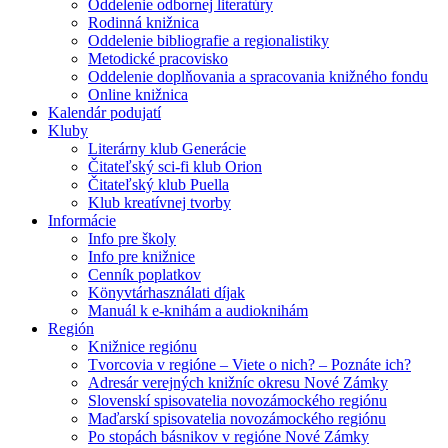
Oddelenie odbornej literatúry
Rodinná knižnica
Oddelenie bibliografie a regionalistiky
Metodické pracovisko
Oddelenie doplňovania a spracovania knižného fondu
Online knižnica
Kalendár podujatí
Kluby
Literárny klub Generácie
Čitateľský sci-fi klub Orion
Čitateľský klub Puella
Klub kreatívnej tvorby
Informácie
Info pre školy
Info pre knižnice
Cenník poplatkov
Könyvtárhasználati díjak
Manuál k e-knihám a audioknihám
Región
Knižnice regiónu
Tvorcovia v regióne – Viete o nich? – Poznáte ich?
Adresár verejných knižníc okresu Nové Zámky
Slovenskí spisovatelia novozámockého regiónu
Maďarskí spisovatelia novozámockého regiónu
Po stopách básnikov v regióne Nové Zámky