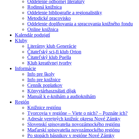
Oddelenie odbornej literatúry
Rodinná knižnica
Oddelenie bibliografie a regionalistiky
Metodické pracovisko
Oddelenie doplňovania a spracovania knižného fondu
Online knižnica
Kalendár podujatí
Kluby
Literárny klub Generácie
Čitateľský sci-fi klub Orion
Čitateľský klub Puella
Klub kreatívnej tvorby
Informácie
Info pre školy
Info pre knižnice
Cenník poplatkov
Könyvtárhasználati díjak
Manuál k e-knihám a audioknihám
Región
Knižnice regiónu
Tvorcovia v regióne – Viete o nich? – Poznáte ich?
Adresár verejných knižníc okresu Nové Zámky
Slovenskí spisovatelia novozámockého regiónu
Maďarskí spisovatelia novozámockého regiónu
Po stopách básnikov v regióne Nové Zámky