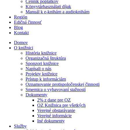
Cenník poplatkov
Könyvtárhasználati díjak
Manuál k e-knihám a audioknihám
Región
Edičná činnosť
Blog
Kontakt
Domov
O knižnici
História knižnice
Organizačná štruktúra
Sponzori knižnice
Napísali o nás
Projekty knižnice
Prístup k informáciám
Oznamovanie protispoločenskej činnosti
Smernica o vybavovaní stažností
Dokumenty
2% z dane pre OZ
OZ Knižnica pre všetkých
Verejné obstarávanie
Verejné informácie
Iné dokumenty
Služby