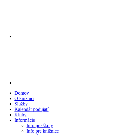
Domov
O knižnici
Služby
Kalendár podujatí
Kluby
Informácie
Info pre školy
Info pre knižnice