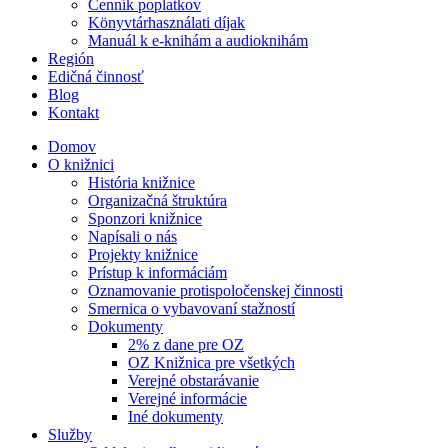
Cenník poplatkov
Könyvtárhasználati díjak
Manuál k e-knihám a audioknihám
Región
Edičná činnosť
Blog
Kontakt
Domov
O knižnici
História knižnice
Organizačná štruktúra
Sponzori knižnice
Napísali o nás
Projekty knižnice
Prístup k informáciám
Oznamovanie protispoločenskej činnosti
Smernica o vybavovaní stažností
Dokumenty
2% z dane pre OZ
OZ Knižnica pre všetkých
Verejné obstarávanie
Verejné informácie
Iné dokumenty
Služby