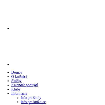
Domov
O knižnici
Služby
Kalendár podujatí
Kluby
Informácie
Info pre školy
Info pre knižnice