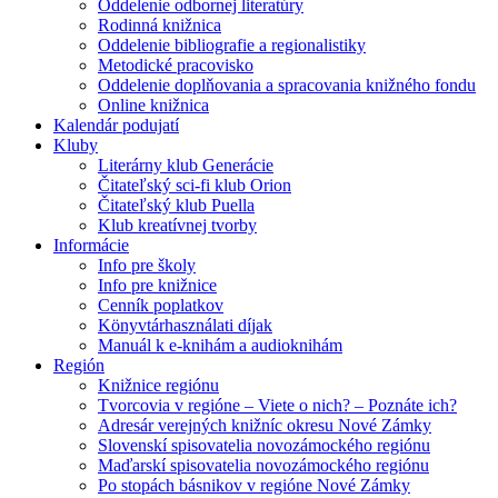
Oddelenie odbornej literatúry
Rodinná knižnica
Oddelenie bibliografie a regionalistiky
Metodické pracovisko
Oddelenie doplňovania a spracovania knižného fondu
Online knižnica
Kalendár podujatí
Kluby
Literárny klub Generácie
Čitateľský sci-fi klub Orion
Čitateľský klub Puella
Klub kreatívnej tvorby
Informácie
Info pre školy
Info pre knižnice
Cenník poplatkov
Könyvtárhasználati díjak
Manuál k e-knihám a audioknihám
Región
Knižnice regiónu
Tvorcovia v regióne – Viete o nich? – Poznáte ich?
Adresár verejných knižníc okresu Nové Zámky
Slovenskí spisovatelia novozámockého regiónu
Maďarskí spisovatelia novozámockého regiónu
Po stopách básnikov v regióne Nové Zámky