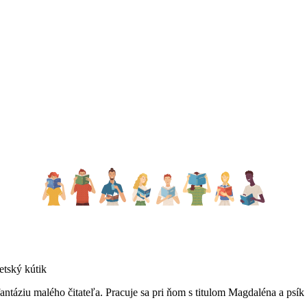
tský kútik
ntáziu malého čitateľa. Pracuje sa pri ňom s titulom Magdaléna a psík z