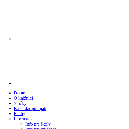
Domov
O knižnici
Služby
Kalendár podujatí
Kluby
Informácie
Info pre školy