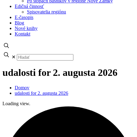
Po stopách básnikov v regióne Nové Zámky
Edičná činnosť
Spisovatelia regiónu
E-časopis
Blog
Nové knihy
Kontakt
✕
udalosti for 2. augusta 2026
Domov
udalosti for 2. augusta 2026
Loading view.