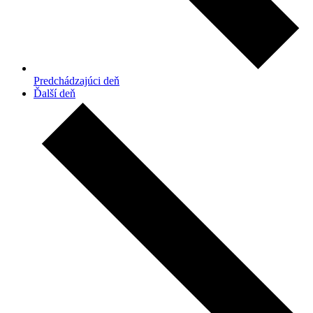
Predchádzajúci deň
Ďalší deň