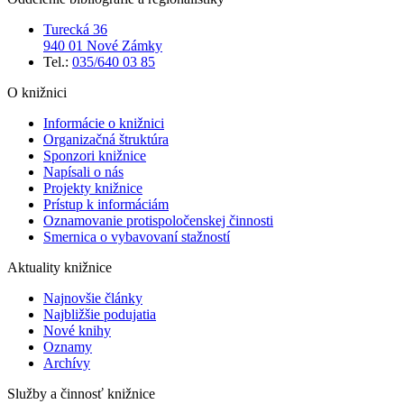
Turecká 36
940 01 Nové Zámky
Tel.:
035/640 03 85
O knižnici
Informácie o knižnici
Organizačná štruktúra
Sponzori knižnice
Napísali o nás
Projekty knižnice
Prístup k informáciám
Oznamovanie protispoločenskej činnosti
Smernica o vybavovaní stažností
Aktuality knižnice
Najnovšie články
Najbližšie podujatia
Nové knihy
Oznamy
Archívy
Služby a činnosť knižnice