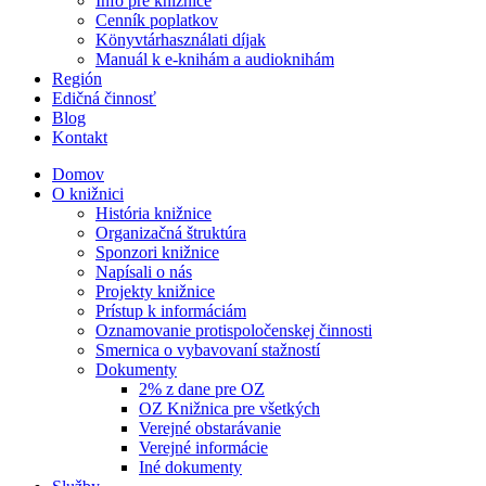
Info pre knižnice
Cenník poplatkov
Könyvtárhasználati díjak
Manuál k e-knihám a audioknihám
Región
Edičná činnosť
Blog
Kontakt
Domov
O knižnici
História knižnice
Organizačná štruktúra
Sponzori knižnice
Napísali o nás
Projekty knižnice
Prístup k informáciám
Oznamovanie protispoločenskej činnosti
Smernica o vybavovaní stažností
Dokumenty
2% z dane pre OZ
OZ Knižnica pre všetkých
Verejné obstarávanie
Verejné informácie
Iné dokumenty