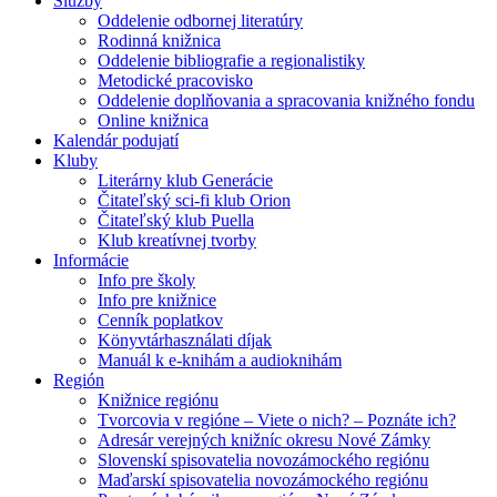
Služby
Oddelenie odbornej literatúry
Rodinná knižnica
Oddelenie bibliografie a regionalistiky
Metodické pracovisko
Oddelenie doplňovania a spracovania knižného fondu
Online knižnica
Kalendár podujatí
Kluby
Literárny klub Generácie
Čitateľský sci-fi klub Orion
Čitateľský klub Puella
Klub kreatívnej tvorby
Informácie
Info pre školy
Info pre knižnice
Cenník poplatkov
Könyvtárhasználati díjak
Manuál k e-knihám a audioknihám
Región
Knižnice regiónu
Tvorcovia v regióne – Viete o nich? – Poznáte ich?
Adresár verejných knižníc okresu Nové Zámky
Slovenskí spisovatelia novozámockého regiónu
Maďarskí spisovatelia novozámockého regiónu